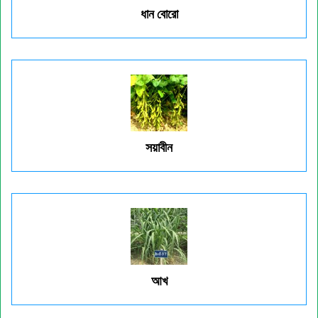
ধান বোরো
সয়াবীন
আখ