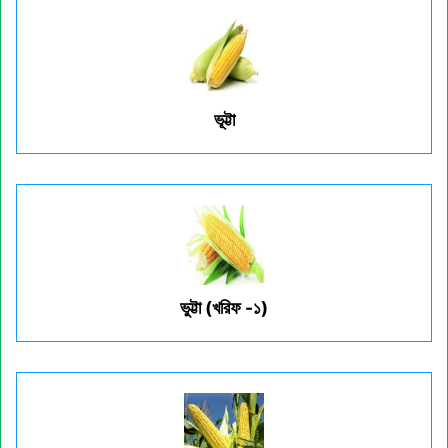
ভূট্টা
ভুট্টা (খরিফ -১)