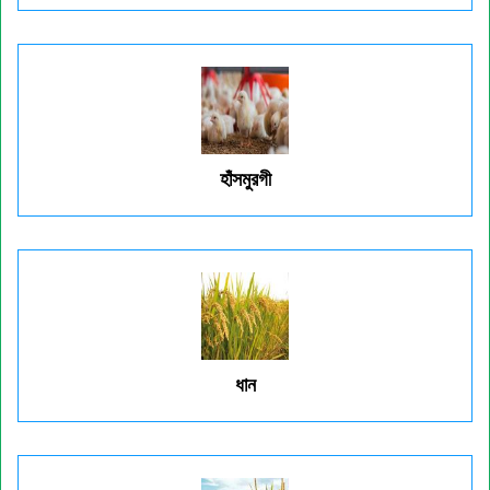
হাঁসমুরগী
ধান