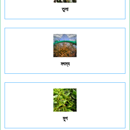
তুলা
মৎস্য
মুগ