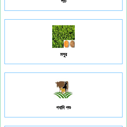
পাট
মসুর
গবাদি পশু