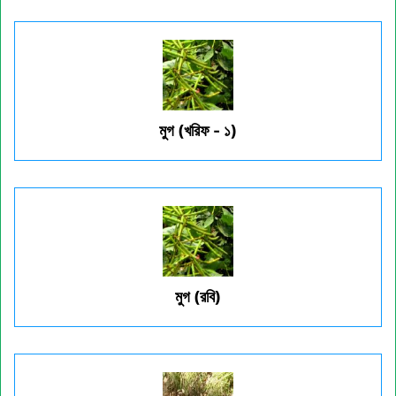
মুগ (খরিফ - ১)
মুগ (রবি)