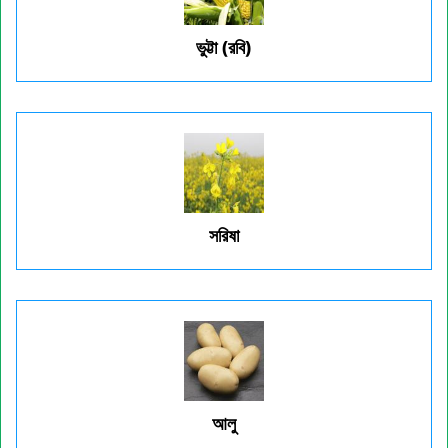
ভুট্টা (রবি)
সরিষা
আলু