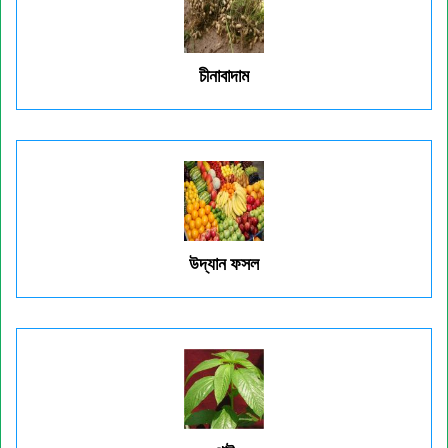
চীনাবাদাম
উদ্যান ফসল