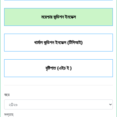
ময়েশ্চার কন্ডিশন ইনডেক্স
থার্মাল কন্ডিশন ইনডেক্স (টিসিআই)
বৃষ্টিপাত (এইচ ই )
বছর
সপ্তাহ