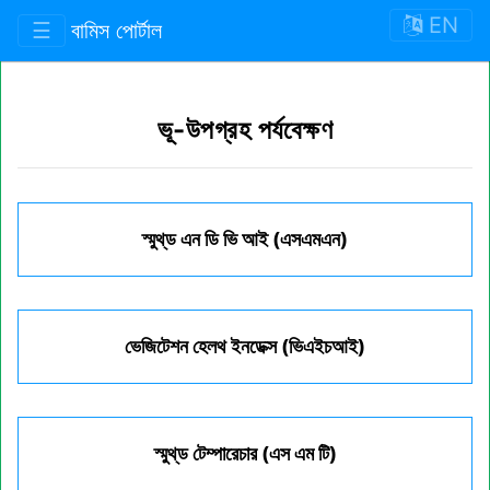
EN
☰
বামিস পোর্টাল
ভূ-উপগ্রহ পর্যবেক্ষণ
স্মুথ্‌ড এন ডি ভি আই (এসএমএন)
ভেজিটেশন হেলথ ইনডেক্স (ভিএইচআই)
স্মুথ্‌ড টেম্পারেচার (এস এম টি)