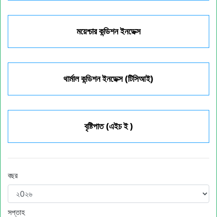
ময়েশ্চার কন্ডিশন ইনডেক্স
থার্মাল কন্ডিশন ইনডেক্স (টিসিআই)
বৃষ্টিপাত (এইচ ই )
বছর
সপ্তাহ