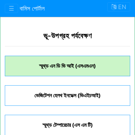
EN
☰
বামিস পোর্টাল
ভূ-উপগ্রহ পর্যবেক্ষণ
স্মুথ্‌ড এন ডি ভি আই (এসএমএন)
ভেজিটেশন হেলথ ইনডেক্স (ভিএইচআই)
স্মুথ্‌ড টেম্পারেচার (এস এম টি)