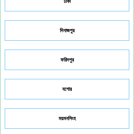
ঢাকা
দিনাজপুর
ফরিদপুর
যশোর
ময়মনসিংহ