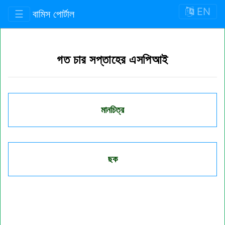
EN
☰
বামিস পোর্টাল
গত চার সপ্তাহের এসপিআই
মানচিত্র
ছক