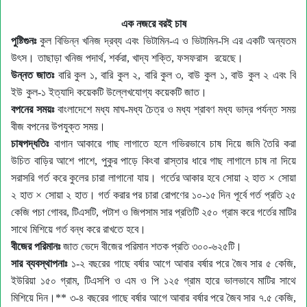
এক নজরে বরই চাষ
পুষ্টিগুনঃ
কুল বিভিন্ন খনিজ দ্রব্য এবং ভিটামিন-এ ও ভিটামিন-সি এর একটি অন্যতম
উৎস
।
তাছাড়া খনিজ পদার্থ
,
শর্করা
,
খাদ্য শক্তি
,
ফসফরাস
রয়েছে
।
উন্নত জাতঃ
বারি কুল ১
, বারি কুল ২, বারি কুল ৩, বাউ
কুল ১
, বাউ
কুল ২ এবং বি
ইউ
কুল-১ ইত্যাদি কয়েকটি উল্লেখযোগ্য কয়েকটি জাত।
বপনের সময়ঃ
বাংলাদেশে মধ্য মাঘ-মধ্য চৈত্র ও মধ্য শ্রাবণ মধ্য ভাদ্র পর্যন্ত সময়
বীজ বপনের উপযুক্ত সময়।
চাষপদ্ধতিঃ
বাগান আকারে গাছ লাগাতে হলে গভিরভাবে চাষ দিয়ে জমি তৈরি করা
উচিত বাড়ির আশে পাশে
,
পুকুর পাড়ে কিংবা রাস্তার ধারে গাছ লাগালে চাষ না দিয়ে
সরাসরি গর্ত করে কুলের চারা লাগানো যায়
।
গর্তের আকার হবে সোয়া ২ হাত
×
সোয়া
২ হাত
×
সোয়া ২ হাত
।
গর্ত করার পর চারা রোপণের ১০-১৫ দিন পূর্বে গর্ত প্রতি ২৫
কেজি পচা গোবর
,
টিএসটি
,
পটাশ ও জিপসাম সার প্রতিটি ২৫০ গ্রাম করে গর্তের মাটির
সাথে মিশিয়ে গর্ত বন্ধ করে রাখতে হবে।
বীজের পরিমানঃ
জাত ভেদে বীজের পরিমান শতক প্রতি ৩০০-৬২৫টি
।
সার ব্যবস্থাপনাঃ
১-২ বছরের গাছে বর্ষার আগে আবার বর্ষার পরে জৈব সার ৫ কেজি
,
ইউরিয়া ১৫০ গ্রাম, টিএসপি ও এম ও পি ১২৫ গ্রাম হারে ভালভাবে মাটির সাথে
মিশিয়ে দিন
।
** ৩-৪ বছরের গাছে বর্ষার আগে আবার বর্ষার পরে জৈব সার ৭.৫ কেজি
,