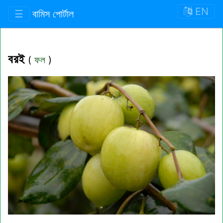
EN
☰
বামিস পোর্টাল
বরই
(
ফল
)