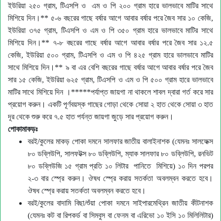
ইউরিয়া ২৫০ গ্রাম, টিএসপি ও এম ও পি ২০০ গ্রাম হারে ভালভাবে মাটির সাথে
মিশিয়ে দিন
।
** ৫-৬ বছরের গাছে বর্ষার আগে আবার বর্ষার পরে জৈব সার ১০ কেজি
,
ইউরিয়া ৩৭৫ গ্রাম, টিএসপি ও এম ও পি ৩৫০ গ্রাম হারে ভালভাবে মাটির সাথে
মিশিয়ে দিন।** ৭-৮ বছরের গাছে বর্ষার আগে আবার বর্ষার পরে জৈব সার ১২.৫
কেজি, ইউরিয়া ৫০০ গ্রাম, টিএসপি ও এম ও পি ৪২৫ গ্রাম হারে ভালভাবে মাটির
সাথে মিশিয়ে দিন
।
**
৯ বা এর বেশি বছরের গাছে বর্ষার আগে আবার বর্ষার পরে জৈব
সার ১৫ কেজি
, ইউরিয়া ৬২৫ গ্রাম, টিএসপি ও এম ও পি ৫০০ গ্রাম হারে ভালভাবে
মাটির সাথে মিশিয়ে দিন
।
*****পর্যাপ্ত জায়গা না থাকলে শাবল দ্বারা গর্ত করে সার
প্রয়োগ করুন। একটি পূর্ণবয়স্ক গাছের গোড়া থেকে সোয়া ২ হাত থেকে সোয়া ৩ হাত
দূর থেকে শুরু করে ৭.৫ হাত পর্যন্ত জায়গা জুড়ে সার প্রয়োগ করুন।
পোকামাকড়ঃ
বরই/কুলের মাকড় পোকা দমনে সালফার জাতীয় বালাইনাশক (যেমন
সালফেক্স
৮০ ডব্লিউপি
,
সালফটক্স ৮০ ডব্লিউপি
,
ম্যাক সালফার ৮০ ডব্লিউপি
,
রনভিট
৮০ ডব্লিউজি ১৫ গ্রাম প্রতি ১০ লিটার পানিতে মিশিয়ে) ১০ দিন পরপর
২-৩ বার স্প্রে করুন। ঔষধ স্প্রে করায় সতর্কতা অবলম্বন করতে হবে।
ঔষধ স্প্রে করায় সতর্কতা অবলম্বন করতে হবে।
বরই/কুলের বাদামি বিছা/শুঁয়া পোকা দমনে সাইপারমেথ্রিন জাতীয় কীটনাশক
(যেমনঃ কট বা রিপকর্ড বা সিমবুস বা ফেনম বা এরিভো ১০ ইসি ১০ মিলিলিটার)