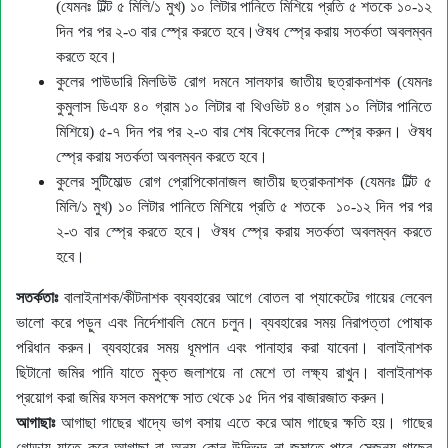
(যেমন
টিল্ট ৫ মিলি/১ মুখ) ১০ লিটার পানিতে মিশিয়ে প্রতি ৫ শতকে ১০-১২
দিন পর পর ২-৩ বার স্প্রে করতে হবে
।
ঔষধ স্প্রে করায় সতর্কতা অবলম্বন
করতে হবে।
কুলের পাউডারি মিলডিউ রোগ দমনে সালফার জাতীয় ছত্রাকনাশক (যেমনঃ
কুমুলাস ডিএফ ৪০ গ্রাম ১০ লিটার বা থিওভিট ৪০ গ্রাম ১০ লিটার পানিতে
মিশিয়ে) ৫-৭ দিন পর পর ২-৩ বার শেষ বিকেলের দিকে স্প্রে করুন।
ঔষধ
স্প্রে করায় সতর্কতা অবলম্বন করতে হবে।
কুলের সুটিমোল্ড রোগ প্রোপিকোনাজল জাতীয় ছত্রাকনাশক (যেমন
টিল্ট ৫
মিলি/১ মুখ) ১০ লিটার পানিতে মিশিয়ে প্রতি ৫ শতকে ১০-১২ দিন পর পর
২-৩ বার স্প্রে করতে হবে
।
ঔষধ স্প্রে করায় সতর্কতা অবলম্বন করতে
হবে।
সতর্কতাঃ
বালাইনাশক/কীটনাশক ব্যবহারের আগে বোতল বা প্যাকেটের গায়ের লেবেল
ভালো করে পড়ুন এবং নির্দেশাবলি মেনে চলুন। ব্যবহারের সময় নিরাপত্তা পোষাক
পরিধান করুন। ব্যবহারের সময় ধূমপান এবং পানাহার করা যাবেনা। বালাইনাশক
ছিটানো জমির পানি যাতে মুক্ত জলাশয়ে না মেশে তা লক্ষ্য রাখুন। বালাইনাশক
প্রয়োগ করা জমির ফসল কমপক্ষে সাত থেকে ১৫
দিন পর বাজারজাত করুন।
আগাছাঃ
আগাছা গাছের খাদ্যে ভাগ বসায় এতে করে আম গাছের ক্ষতি হয়। গাছের
গোড়ায় যাতে করে আগাছা বা অন্য কোন উদ্ভিদ না জন্মাতে পারে সেজন্য গাছের