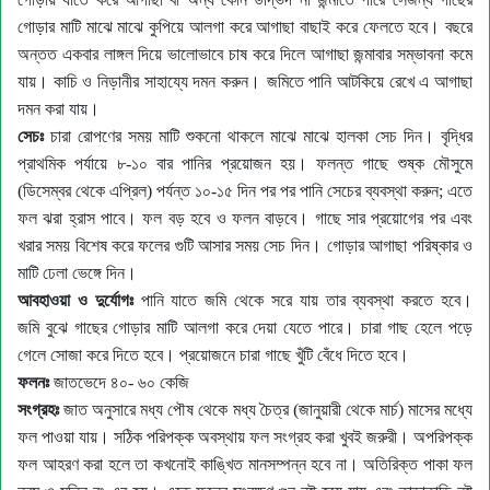
গোড়ার মাটি মাঝে মাঝে কুপিয়ে আলগা করে আগাছা বাছাই করে ফেলতে হবে। বছরে
অন্তত একবার লাঙ্গল দিয়ে ভালোভাবে চাষ করে দিলে আগাছা জন্মাবার সম্ভাবনা কমে
যায়। কাচি ও নিড়ানীর সাহায্যে দমন করুন।
জমিতে পানি আটকিয়ে রেখে এ আগাছা
দমন করা যায়
।
সেচঃ
চারা রোপণের সময় মাটি শুকনো থাকলে মাঝে মাঝে হালকা সেচ দিন। বৃদ্ধির
প্রাথমিক পর্যায়ে ৮-১০ বার পানির প্রয়োজন হয়। ফলন্ত গাছে শুষ্ক মৌসুমে
(ডিসেম্বর থেকে এপ্রিল) পর্যন্ত ১০-১৫ দিন পর পর পানি সেচের ব্যবস্থা করুন
;
এতে
ফল ঝরা হ্রাস পাবে। ফল বড় হবে ও ফলন বাড়বে। গাছে সার প্রয়োগের পর এবং
খরার সময় বিশেষ করে ফলের গুটি আসার সময় সেচ দিন।
গোড়ার আগাছা পরিষ্কার ও
মাটি ঢেলা ভেঙ্গে দিন।
আবহাওয়া ও দুর্যোগঃ
পানি যাতে জমি থেকে সরে যায় তার ব্যবস্থা করতে হবে।
জ
মি
বুঝে গাছের গোড়ার মাটি আলগা করে দেয়া যেতে পারে। চারা গাছ হেলে পড়ে
গেলে সোজা করে দিতে হবে। প্রয়োজনে চারা গাছে খুঁটি বেঁধে দিতে হবে।
ফলনঃ
জাতভেদে ৪০- ৬০ কেজি
সংগ্রহঃ
জাত অনুসারে মধ্য পৌষ থেকে মধ্য চৈত্র (জানুয়ারী থেকে মার্চ) মাসের মধ্যে
ফল পাওয়া যায়। সঠিক পরিপক্ক অবস্থায় ফল সংগ্রহ করা খুবই জরুরী। অপরিপক্ক
ফল আহরণ করা হলে তা কখনোই কাঙ্খিত মানসম্পন্ন হবে না। অতিরিক্ত পাকা ফল