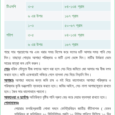
টিএসপি
৩-৫
৮৪-১৩৪ গ্রাম
৬ এর উপর
১৬৭ গ্রাম
১-৩
৫০-৬৭ গ্রাম
পটাশ
৩-৫
৮৪-১৩৪ গ্রাম
৬ এর উপর
১৬৭ গ্রাম
গাছে সার প্রয়োগের পর এবং খরার সময় বিশেষ করে ফলের গুটি আসার সময় পানি সেচ
দিন। তাছাড়া গোড়ার আগাছা পরিষ্কার ও মাটি ঢেলা ভেঙ্গে দিন। মাটির উর্বরতা ভেদে
সারের মাত্রা কম বেশি করুন।
সেচঃ
খরিফ মৌসুমে বীজ বপনের আগে খরা হলে সেচ দিয়ে জমিতে জো আসার পর বীজ বপন
করতে হবে। জমি একেবারেই শুকিয়ে গেলে হালকা সেচ দিয়ে নিড়ানি দিন।
আগাছাঃ
আগাছা দমনের জন্য জমি চাষ ও মই দিয়ে ভালোভাবে আগাছা পরিষ্কার ও
পরিষ্কার কৃষি যন্ত্রপাতি ব্যবহার করতে হবে। জমির আইল, সেচ নালা আগাছামুক্ত রাখতে
হবে। জৈব সার ভালোভাবে পচানো।
আবহাওয়া
ও দুর্যোগঃ
অতিরিক্ত বৃষ্টির পানি দ্রুত বেড় করে দেয়ার ব্যবস্থা রাখতে হবে।
পোকামাকড়ঃ
পেয়ারার ফলছিদ্রকারী পোকা দমনে ফেনিট্রথিয়ন জাতীয় কীটনাশক ( যেমন
সুমিথিয়ন বা ফলিথিয়ন ২০ মিলিলিটার) প্রতি ১০ লিটার পানিতে মিশিয়ে ১০ দিন