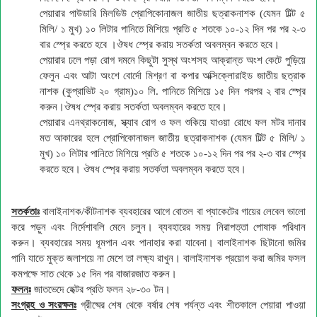
পেয়ারার পাউডারি মিলডিউ প্রোপিকোনাজল জাতীয় ছত্রাকনাশক (যেমন টিল্ট ৫
মিলি/ ১ মুখ) ১০ লিটার পানিতে মিশিয়ে প্রতি ৫ শতকে ১০-১২ দিন পর পর ২-৩
বার স্প্রে করতে হবে ।ঔষধ স্প্রে করায় সতর্কতা অবলম্বন করতে হবে।
পেয়ারার ঢলে পড়া রোগ দমনে কিছুটা সুস্থ অংশসহ আক্রান্ত অংশ কেটে পুড়িয়ে
ফেলুন এবং আটা অংশে বোর্দো মিশ্রণ বা কপার অক্সিক্লোরাইড জাতীয় ছত্রাক
নাশক (কুপ্রাভিট ২০ গ্রাম)১০ লি. পানিতে মিশিয়ে ১৫ দিন পরপর ২ বার স্প্রে
করুন।ঔষধ স্প্রে করায় সতর্কতা অবলম্বন করতে হবে।
পেয়ারার এনথ্রাকনোজ, স্ক্যাব রোগ ও ফল শুকিয়ে যাওয়া রোধে ফল মটর দানার
মত আকারের হলে প্রোপিকোনাজল জাতীয় ছত্রাকনাশক (যেমন টিল্ট ৫ মিলি/ ১
মুখ) ১০ লিটার পানিতে মিশিয়ে প্রতি ৫ শতকে ১০-১২ দিন পর পর ২-৩ বার স্প্রে
করতে হবে। ঔষধ স্প্রে করায় সতর্কতা অবলম্বন করতে হবে।
সতর্কতাঃ
বালাইনাশক/কীটনাশক ব্যবহারের আগে বোতল বা প্যাকেটের গায়ের লেবেল ভালো
করে পড়ুন এবং নির্দেশাবলি মেনে চলুন। ব্যবহারের সময় নিরাপত্তা পোষাক পরিধান
করুন। ব্যবহারের সময় ধূমপান এবং পানাহার করা যাবেনা। বালাইনাশক ছিটানো জমির
পানি যাতে মুক্ত জলাশয়ে না মেশে তা লক্ষ্য রাখুন। বালাইনাশক প্রয়োগ করা জমির ফসল
কমপক্ষে সাত থেকে ১৫ দিন পর বাজারজাত করুন।
ফলনঃ
জাতভেদে হেক্টর প্রতি ফলন ২৮-৩০ টন।
সংগ্রহ
ও সংরক্ষনঃ
গ্রীষ্মের শেষ থেকে বর্ষার শেষ পর্যন্ত এবং শীতকালে পেয়ারা পাওয়া