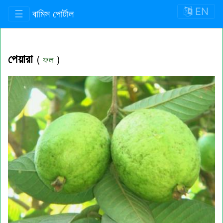
EN
☰
বামিস পোর্টাল
পেয়ারা
(
ফল
)