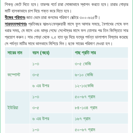
শিকড় কেটে দিতে হবে। তারপর গর্তে চারা সোজাভাবে স্থাপন করতে হবে। চারার গোড়ার
মাটি হালকাভাবে চাপ দিয়ে শক্ত করে দিতে হবে।
বীজের
পরিমানঃ
জাত ভেদে চারা কলমের পরিমাণ হেক্টরে ৩০০-৬২৫টি।
সারব্যবস্থাপনাঃ
প্রতিবছর ফাল্গুন/ফেব্রুয়ারী মাসে ফুল আসার সময়ে, বৈশাখের শেষে ফল
ধরার সময়, মে মাসে এবং ভাদ্র শেষে/ সেপ্টেম্বর মাসে ফল তোলার পর তিন কিস্তিতে সার
প্রয়োগ করুন। সার গোড়া থেকে ২.৫ হাত দূর দিয়ে যতদূর পর্যন্ত ডালাপাল বিস্তার করেছে
সে পর্যন্ত মাটির সাথে ভালভাবে মিশিয়ে দিন। ছকে সারের পরিমাণ দেওয়া হল।
সারের নাম
বয়স (বছর)
গাছ
প্রতি
সার
১-৩
৩-৫ কেজি
কম্পোস্ট
৩-৫
৬-১০ কেজি
৬ এর উপর
১২-১৩কেজি
১-৩
৫০-৬৭ গ্রাম
ইউরিয়া
৩-৫
৮৪-১৩৪ গ্রাম
৬ এর উপর
১৬৭ গ্রাম
১-৩
৫০-৬৭ গ্রাম