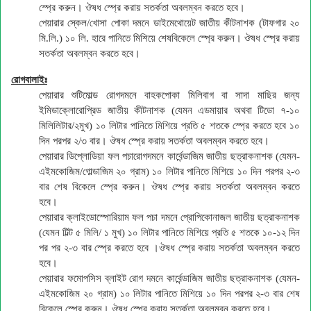
স্প্রে করুন। ঔষধ স্প্রে করায় সতর্কতা অবলম্বন করতে হবে।
পেয়ারার স্কেল/খোসা পোকা দমনে ডাইমেথোয়েট জাতীয় কীটনাশক (টাফগার ২০
মি.লি.) ১০ লি. হারে পানিতে মিশিয়ে শেষবিকেলে স্প্রে করুন। ঔষধ স্প্রে করায়
সতর্কতা অবলম্বন করতে হবে।
রোগবালাইঃ
পেয়ারার শুটিমোল্ড রোগদমনে বাহকপোকা মিলিবাগ বা সাদা মাছির জন্য
ইমিডাক্লোরোপ্রিড জাতীয় কীটনাশক (যেমন এডমায়ার অথবা টিডো ৭-১০
মিলিলিটার/২মুখ) ১০ লিটার পানিতে মিশিয়ে প্রতি ৫ শতকে স্প্রে করতে হবে ১০
দিন পরপর ২/৩ বার। ঔষধ স্প্রে করায় সতর্কতা অবলম্বন করতে হবে।
পেয়ারার ডিপ্লোডিয়া ফল পচারোগদমনে কার্বেন্ডাজিম জাতীয় ছত্রাকনাশক (যেমন-
এইমকোজিম/গোল্ডাজিম ২০ গ্রাম) ১০ লিটার পানিতে মিশিয়ে ১০ দিন পরপর ২-৩
বার শেষ বিকেলে স্প্রে করুন। ঔষধ স্প্রে করায় সতর্কতা অবলম্বন করতে
হবে।
পেয়ারার ক্লাইডোস্পোরিয়াম ফল পচা দমনে প্রোপিকোনাজল জাতীয় ছত্রাকনাশক
(যেমন টিল্ট ৫ মিলি/ ১ মুখ) ১০ লিটার পানিতে মিশিয়ে প্রতি ৫ শতকে ১০-১২ দিন
পর পর ২-৩ বার স্প্রে করতে হবে ।ঔষধ স্প্রে করায় সতর্কতা অবলম্বন করতে
হবে।
পেয়ারার ফমোপসিস ব্লাইট রোগ দমনে কার্বেন্ডাজিম জাতীয় ছত্রাকনাশক (যেমন-
এইমকোজিম ২০ গ্রাম) ১০ লিটার পানিতে মিশিয়ে ১০ দিন পরপর ২-৩ বার শেষ
বিকেলে স্প্রে করুন। ঔষধ স্প্রে করায় সতর্কতা অবলম্বন করতে হবে।