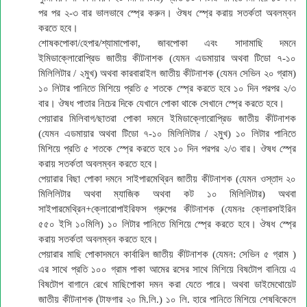
পর পর ২-৩ বার ভালভাবে স্প্রে করুন। ঔষধ স্প্রে করায় সতর্কতা অবলম্বন
করতে হবে।
শোষকপোকা/হেপার/শ্যামাপোকা, জাবপোকা এবং সাদামাছি দমনে
ইমিডাক্লোরোপ্রিড জাতীয় কীটনাশক (যেমন এডমায়ার অথবা টিডো ৭-১০
মিলিলিটার / ২মুখ) অথবা কারবারাইল জাতীয় কীটনাশক (যেমন সেভিন ২০ গ্রাম)
১০ লিটার পানিতে মিশিয়ে প্রতি ৫ শতকে স্প্রে করতে হবে ১০ দিন পরপর ২/৩
বার। ঔষধ পাতার নিচের দিকে যেখানে পোকা থাকে সেখানে স্প্রে করতে হবে।
পেয়ারার মিলিবাগ/ছাতরা পোকা দমনে ইমিডাক্লোরোপ্রিড জাতীয় কীটনাশক
(যেমন এডমায়ার অথবা টিডো ৭-১০ মিলিলিটার / ২মুখ) ১০ লিটার পানিতে
মিশিয়ে প্রতি ৫ শতকে স্প্রে করতে হবে ১০ দিন পরপর ২/৩ বার। ঔষধ স্প্রে
করায় সতর্কতা অবলম্বন করতে হবে।
পেয়ারার বিছা পোকা দমনে সাইপারমেথ্রিন জাতীয় কীটনাশক (যেমন ওস্তাদ ২০
মিলিলিটার অথবা ম্যাজিক অথবা কট ১০ মিলিলিটার) অথবা
সাইপারমেথ্রিন+ক্লোরোপাইরিফস গ্রুপের কীটনাশক (যেমনঃ ক্লোরসাইরিন
৫৫০ ইসি ১০মিলি) ১০ লিটার পানিতে মিশিয়ে স্প্রে করতে হবে। ঔষধ স্প্রে
করায় সতর্কতা অবলম্বন করতে হবে।
পেয়ারার মাছি পোকাদমনে কার্বারিল জাতীয় কীটনাশক (যেমন: সেভিন ৫ গ্রাম )
এর সাথে প্রতি ১০০ গ্রাম পাকা আমের রসের সাথে মিশিয়ে বিষটোপ বানিয়ে এ
বিষটোপ বাগানে রেখে মাছিপোকা দমন করা যেতে পারে। অথবা ডাইমেথোয়েট
জাতীয় কীটনাশক (টাফগার ২০ মি.লি.) ১০ লি. হারে পানিতে মিশিয়ে শেষবিকেলে