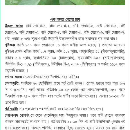
এক নজরে পেয়ারা চাষ
উন্নত
জাতঃ
বারি পেয়ারা-১, বারি পেয়ারা-২, বারি পেয়ারা-৩, বাউ পেয়ারা-১, বাউ
পেয়ারা-২, বাউ পেয়ারা-৩, বাউ পেয়ারা-৪, বাউ পেয়ারা-৫, বাউ পেয়ারা-৬, বাউ পেয়ারা-৭,
বাউ পেয়ারা-৮ এবং স্বরূপ কাঠি ইত্যাদি উচ্চফলনশীল জাত সারাবছর চাষ করা যায়।
পুষ্টিগুনঃ
প্রতি ১০০ গ্রাম পেয়ারাতে ৮১ গ্রাম জলীয় অংশ রয়েছে । তাছাড়া অন্যান্য
পুষ্টিগুণ যেমন খনিজ পদার্থ ০.৭ গ্রাম, আঁশ ৫.২ গ্রাম, খাদ্যশক্তি ৫১ (কিলোক্যালোরি),
আমিষ ০.৯ গ্রাম, ক্যালসিয়াম ১০ (মিলিগ্রাম), ক্যারোটিন ১০০ (মাইক্রোগ্রাম),
ভিটামিন বি-১ ০.২১ (মিলিগ্রাম), ভিটামিন বি-২ ০.০৯ (মিলিগ্রাম) ও শর্করা ১১.২ গ্রাম
ইত্যাদি রয়েছে ।
বপনের
সময়ঃ
মে-সেপ্টেম্বর/ মধ্য বৈশাখ- মধ্য আশ্বিন
চাষপদ্ধতি
:
সবদিকে ৬০ সেন্টিমিটার মাপে গর্ত তৈরি করুন। রোপন দুরত্ব হতে পারে ৩-৬
মি × ৩-৬ মি। গর্তে সারের পরিমাণঃ ১০-১৫ কেজি পচা গোবর/কম্পোস্ট, ২৫০ গ্রাম
টিএসপি এবং ২৫০ গ্রাম পটাশ সার গর্তের মাটির সাথে মিশাতে হবে। এভাবে ১০-১৫ দিন
রেখে দিতে হবে।
গর্ত
ভরাটঃ
সার প্রয়োগের পর গর্ত ভরাট করে ১০-১৫ দিন রেখে দিতে হবে।
চারা
/কলম রোপণঃ
মে থেকে সেপ্টেম্বর মাস উপযুক্ত সময়। তবে পানি সেচের ব্যবস্থা
থাকলে সারাবছরই লাগানো যায়। গর্ত ভরাটের ১০-১৫ দিন পর মাটি উলটপালট পুনরায় গর্ত
খনন করতে হবে। প্রথমে পলিথিন সাবধানে ছিড়ে ফেলতে হবে। এবারে বের হয়ে থাকা