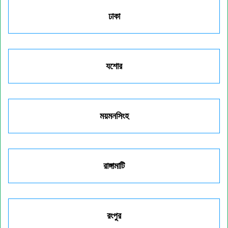
ঢাকা
যশোর
ময়মনসিংহ
রাঙ্গামাটি
রংপুর