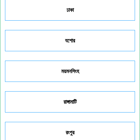
ঢাকা
যশোর
ময়মনসিংহ
রাঙ্গামাটি
রংপুর