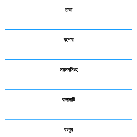
ঢাকা
যশোর
ময়মনসিংহ
রাঙ্গামাটি
রংপুর