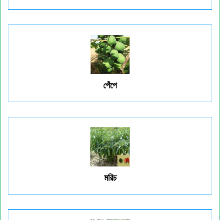
পেঁপে
মরিচ