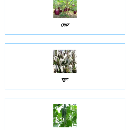
বেগুন
তুলা