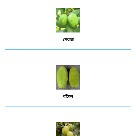
পেয়ারা
কাঁঠাল