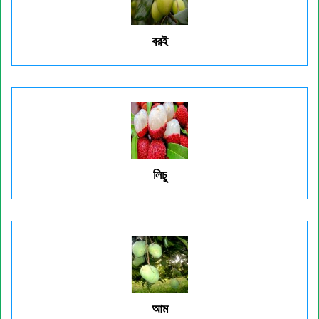
বরই
লিচু
আম