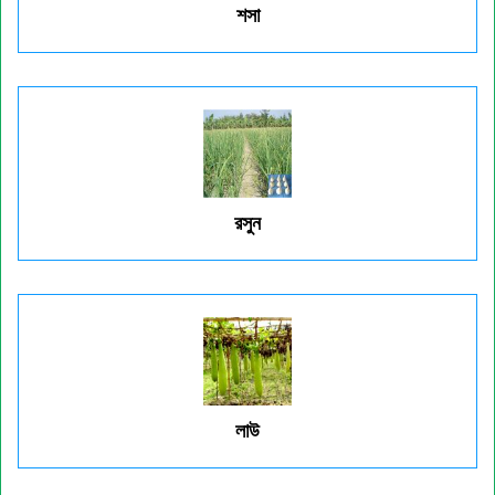
শসা
রসুন
লাউ