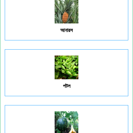
আনারস
পটল