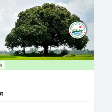
sh
কা