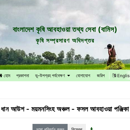
বাংলাদেশ কৃষি আবহাওয়া তথ্য সেবা (বামিস)
কৃষি সম্প্রসারণ অধিদপ্তর
হোম
প্রকাশনা
ভূ-উপগ্রহ পর্যবেক্ষণ
যোগাযোগ
জরিপ
Engli
ধান আউশ
-
ময়মনসিংহ অঞ্চল
-
ফসল আবহাওয়া পঞ্জিকা
ভাষা পরিবর্তন করুন
রিফ্রেশ