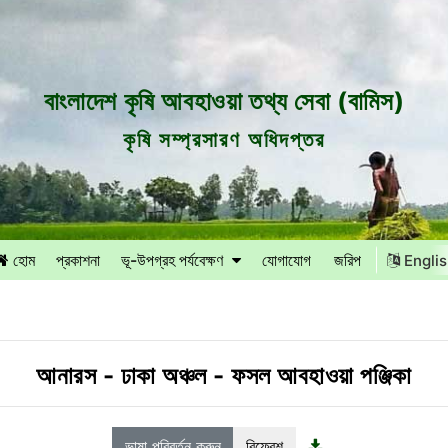
বাংলাদেশ কৃষি আবহাওয়া তথ্য সেবা (বামিস)
কৃষি সম্প্রসারণ অধিদপ্তর
হোম
প্রকাশনা
ভূ-উপগ্রহ পর্যবেক্ষণ
যোগাযোগ
জরিপ
Engli
আনারস
-
ঢাকা অঞ্চল
-
ফসল আবহাওয়া পঞ্জিকা
ভাষা পরিবর্তন করুন
রিফ্রেশ