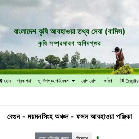
বাংলাদেশ কৃষি আবহাওয়া তথ্য সেবা (বামিস)
কৃষি সম্প্রসারণ অধিদপ্তর
হোম
প্রকাশনা
ভূ-উপগ্রহ পর্যবেক্ষণ
যোগাযোগ
জরিপ
Engli
বেগুন
-
ময়মনসিংহ অঞ্চল
-
ফসল আবহাওয়া পঞ্জিকা
ভাষা পরিবর্তন করুন
রিফ্রেশ