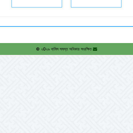
© ২0২৬ বামিস সমস্ত অধিকার সংরক্ষিত