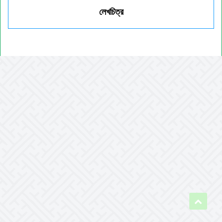
লেখচিত্র