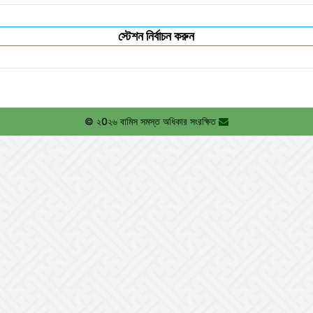
স্টেশন নির্বাচন করুন
© ২0২৬ বামিস সমস্ত অধিকার সংরক্ষিত