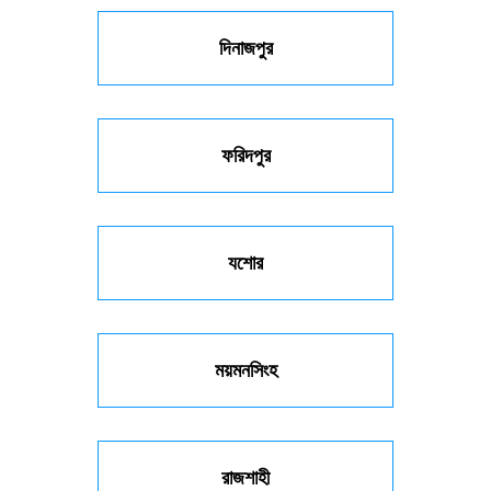
দিনাজপুর
ফরিদপুর
যশোর
ময়মনসিংহ
রাজশাহী